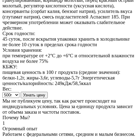
гранулированный, кориандр молотый, перец красный острый
молотый, регулятор кислотности (уксусная кислота),
консерванты (сорбат калия, бензоат натрия), усилитель вкуса
(глутамат натрия), смесь подсластителей Аспасвит 185. При
чрезмерном употреблении может оказывать слабительное
действие.
Срок годности:
45 суток, после вскрытия упаковки хранить в холодильнике
не более 10 суток в пределах срока годности
Условия хранения:
при температуре от +2°С до +6°С и относительной влажности
воздуха не более 75%
КБЖУ:
пищевая ценность в 100 г продукта (средние значения):
белки-1,2г, жиры-3,6г, углеводы-5,7г Энергетическая
ценность/калорийность: 249кДж/58,5ккал
Вес:
Узнать цену
Мы не публикуем цену, так как расчет происходит на
индвидуальных условиях. Цена за единицу продукта зависит
от объема заказа и частоты поставок.
Почему
Мы?
1
Огромный опыт
Работаем с федеральными сетями, средним и малым бизнесом.